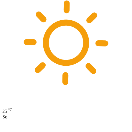
°C
25
So.