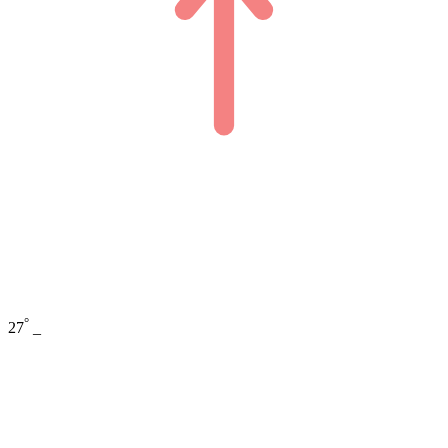
°
27
_