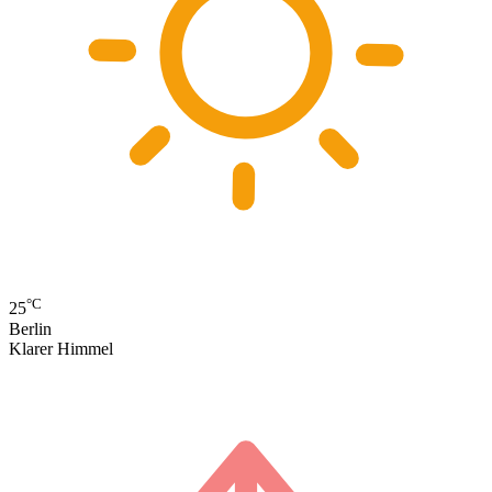
°C
25
Berlin
Klarer Himmel