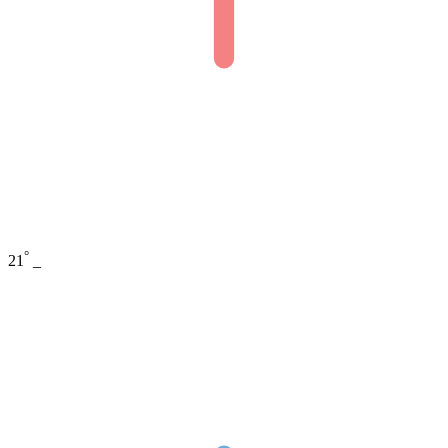
°
21
_