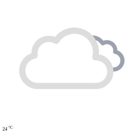
°C
24