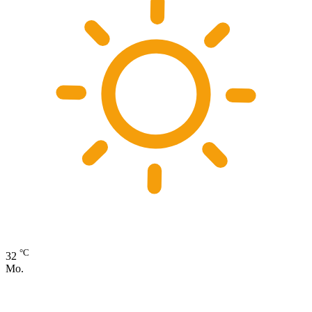
°C
32
Mo.