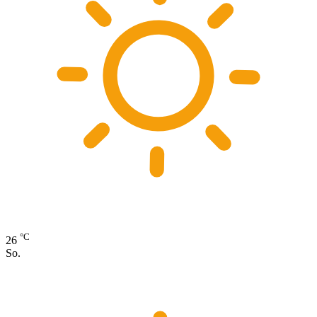
°C
26
So.