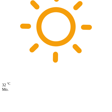
°C
32
Mo.