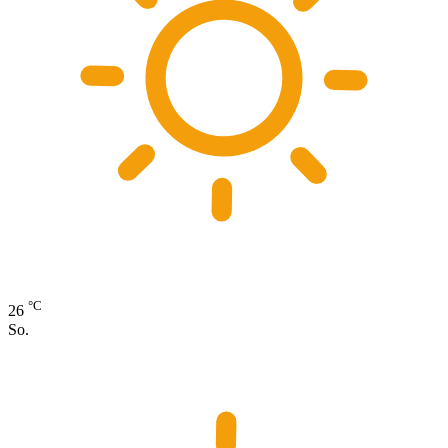
°C
26
So.