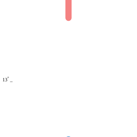
°
13
_