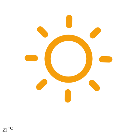
°C
21