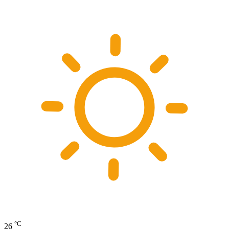
°C
26