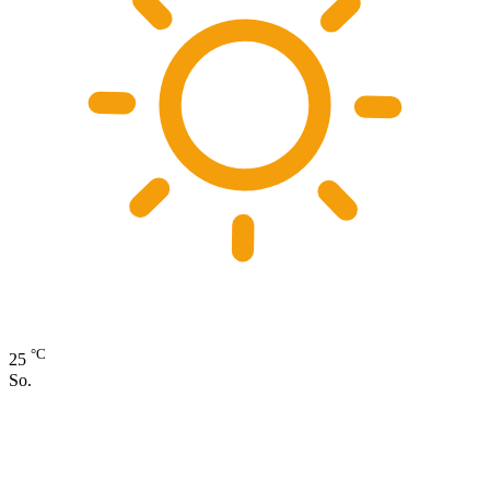
°C
25
So.