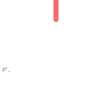
°
27
_