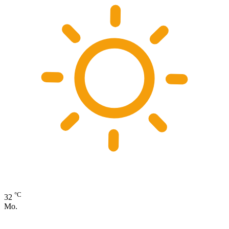
°C
32
Mo.