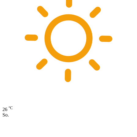
°C
26
So.