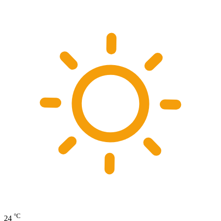
°C
24