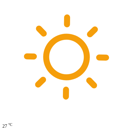
°C
27