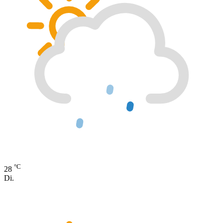
°C
28
Di.