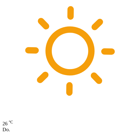
°C
26
Do.