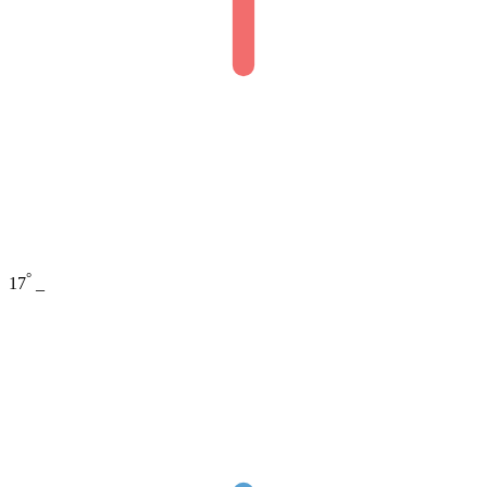
°
17
_