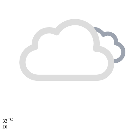
°C
33
Di.