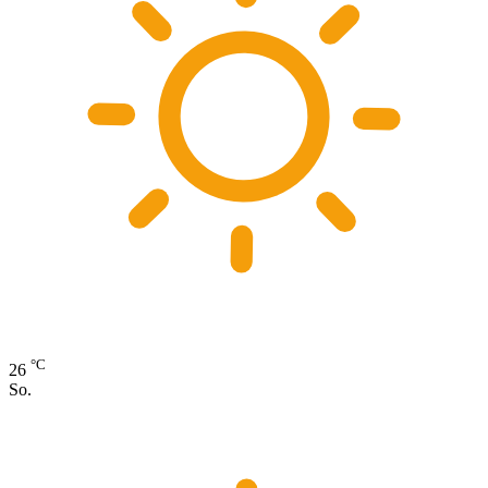
°C
26
So.