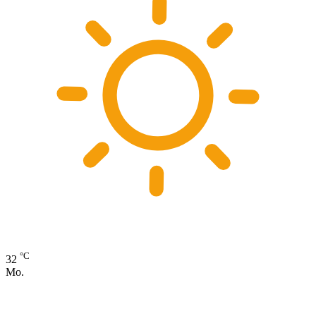
°C
32
Mo.