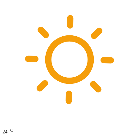
°C
24