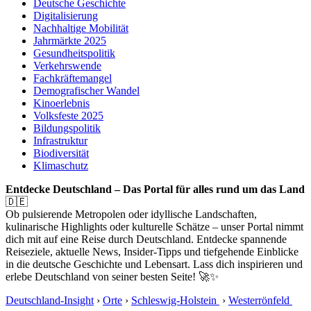
Deutsche Geschichte
Digitalisierung
Nachhaltige Mobilität
Jahrmärkte 2025
Gesundheitspolitik
Verkehrswende
Fachkräftemangel
Demografischer Wandel
Kinoerlebnis
Volksfeste 2025
Bildungspolitik
Infrastruktur
Biodiversität
Klimaschutz
Entdecke Deutschland – Das Portal für alles rund um das Land
🇩🇪
Ob pulsierende Metropolen oder idyllische Landschaften,
kulinarische Highlights oder kulturelle Schätze – unser Portal nimmt
dich mit auf eine Reise durch Deutschland. Entdecke spannende
Reiseziele, aktuelle News, Insider-Tipps und tiefgehende Einblicke
in die deutsche Geschichte und Lebensart. Lass dich inspirieren und
erlebe Deutschland von seiner besten Seite! 🚀✨
Deutschland-Insight
›
Orte
›
Schleswig-Holstein
›
Westerrönfeld