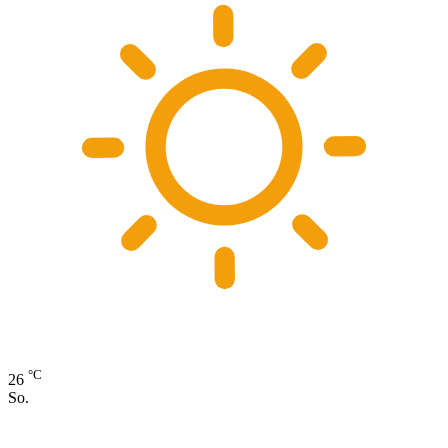
°C
26
So.