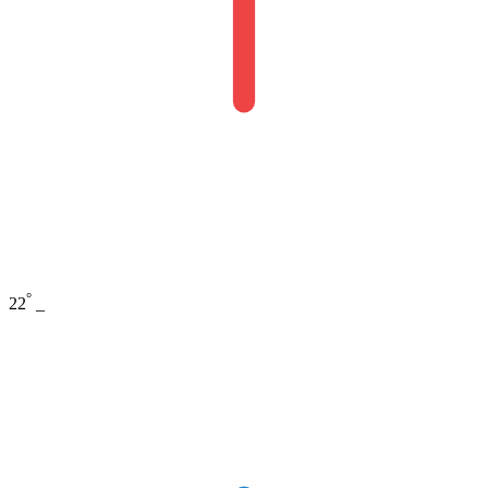
°
22
_