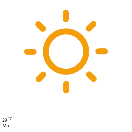
°C
29
Mo.