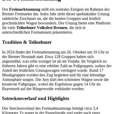
Der
Freimarktsumzug
stellt ein zentrales Ereignis im Rahmen des
Bremer Freimarkts dar. Jedes Jahr zieht dieser spektakuläre Umzug
zahlreiche Zuschauer an, die die bunten Gruppen und festlich
geschmückten Wagen bewundern. Der Umzug bietet eine Plattform
für viele
Teilnehmer Volksfest Bremen
, die sich in
unterschiedlichen Formationen präsentieren.
Tradition & Teilnehmer
In 2024 findet der Freimarktsumzug am 26. Oktober um 10 Uhr in
der Bremer Neustadt statt. Etwa 128 Gruppen haben sich
angemeldet, was zehn weniger ist als im Vorjahr. Im Vergleich zu
früheren Jahren gibt es eine erhöhte Zahl an Fußgruppen, sodass der
Anteil der festlichen Umzugswagen verringert wurde. Rund 17
Musikgruppen werden den Zug begleiten und für eine lebendige
Atmosphäre sorgen. Die Jury kürt den schönsten Wagen sowie die
kreativste Fußgruppe, wobei die Ergebnisse gegen 14 Uhr im
Bayernzelt auf der Bürgerweide verkündet werden.
Sstreckenverlauf und Highlights
Der Streckenverlauf des Freimarktsumzugs beträgt circa 3,4
Kilometer. Er startet in der Pappelstraße und endet nach einer