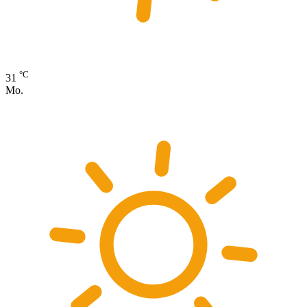
°C
31
Mo.