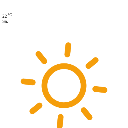
°C
22
Sa.