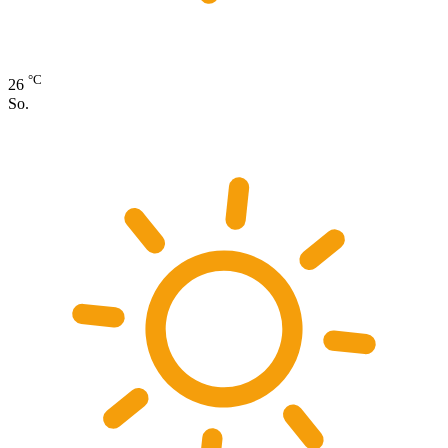
°C
26
So.