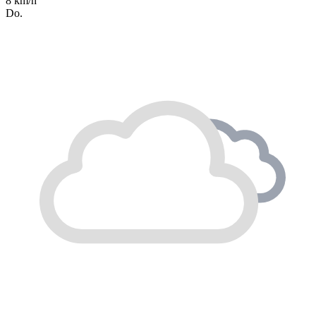
8 km/h
Do.