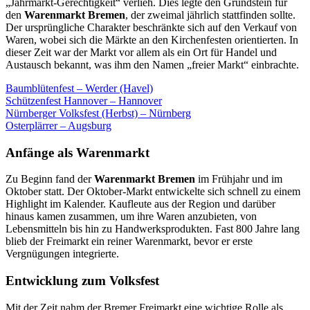
„Jahrmarkt-Gerechtigkeit“ verlieh. Dies legte den Grundstein für
den
Warenmarkt Bremen
, der zweimal jährlich stattfinden sollte.
Der ursprüngliche Charakter beschränkte sich auf den Verkauf von
Waren, wobei sich die Märkte an den Kirchenfesten orientierten. In
dieser Zeit war der Markt vor allem als ein Ort für Handel und
Austausch bekannt, was ihm den Namen „freier Markt“ einbrachte.
Baumblütenfest – Werder (Havel)
Schützenfest Hannover – Hannover
Nürnberger Volksfest (Herbst) – Nürnberg
Osterplärrer – Augsburg
Anfänge als Warenmarkt
Zu Beginn fand der
Warenmarkt Bremen
im Frühjahr und im
Oktober statt. Der Oktober-Markt entwickelte sich schnell zu einem
Highlight im Kalender. Kaufleute aus der Region und darüber
hinaus kamen zusammen, um ihre Waren anzubieten, von
Lebensmitteln bis hin zu Handwerksprodukten. Fast 800 Jahre lang
blieb der Freimarkt ein reiner Warenmarkt, bevor er erste
Vergnügungen integrierte.
Entwicklung zum Volksfest
Mit der Zeit nahm der Bremer Freimarkt eine wichtige Rolle als