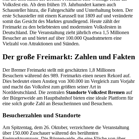
Volksfest ein. Ab dem frühen 19. Jahrhundert kamen auch
Schausteller hinzu, die Fahrgeschäfte und Unterhaltung boten. Der
erste Schausteller mit einem Karussell trat 1809 auf und veränderte
somit das Gesicht des Marktes grundlegend. Heute zählt der
Freimarkt zu den beliebtesten und modernsten Volksfesten in
Deutschland. Die Veranstaltung zieht jährlich etwa 1,5 Millionen
Besucher an und bietet auf über 100.000 Quadratmetern eine
Vielzahl von Attraktionen und Ständen.
Der große Freimarkt: Zahlen und Fakten
Der Bremer Freimarkt stellt mit geschätzten 1,8 Millionen
Besuchern während des 989. Freimarkts einen neuen Rekord auf.
Dies bedeutet einen Anstieg von 300.000 im Vergleich zum Vorjahr
und macht das Volksfest zum größten seiner Art in
Norddeutschland. Die zentralen
Standorte Volksfest Bremen
auf
der Bürgerweide am Hauptbahnhof bieten eine ideale Plattform für
eine solch große Zahl an Besucherinnen und Besuchern.
Besucherzahlen und Standorte
Am Spitzentag, dem 26. Oktober, verzeichnete die Veranstaltung
über 150.000 Zuschauer während des berühmten
Freimarktsumzugs. Die Bürgerweide, die eine Fläche von über