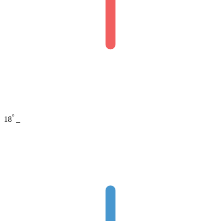
°
18
_