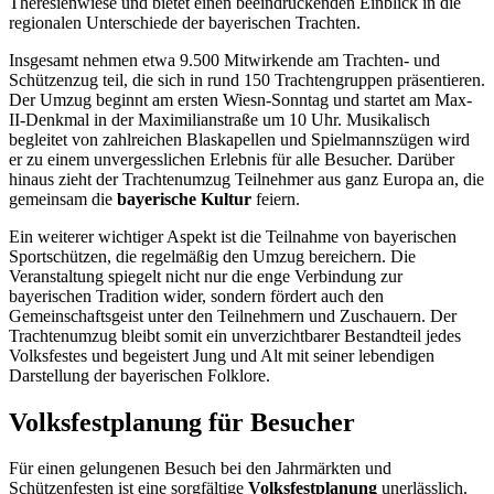
Theresienwiese und bietet einen beeindruckenden Einblick in die
regionalen Unterschiede der bayerischen Trachten.
Insgesamt nehmen etwa 9.500 Mitwirkende am Trachten- und
Schützenzug teil, die sich in rund 150 Trachtengruppen präsentieren.
Der Umzug beginnt am ersten Wiesn-Sonntag und startet am Max-
II-Denkmal in der Maximilianstraße um 10 Uhr. Musikalisch
begleitet von zahlreichen Blaskapellen und Spielmannszügen wird
er zu einem unvergesslichen Erlebnis für alle Besucher. Darüber
hinaus zieht der Trachtenumzug Teilnehmer aus ganz Europa an, die
gemeinsam die
bayerische Kultur
feiern.
Ein weiterer wichtiger Aspekt ist die Teilnahme von bayerischen
Sportschützen, die regelmäßig den Umzug bereichern. Die
Veranstaltung spiegelt nicht nur die enge Verbindung zur
bayerischen Tradition wider, sondern fördert auch den
Gemeinschaftsgeist unter den Teilnehmern und Zuschauern. Der
Trachtenumzug bleibt somit ein unverzichtbarer Bestandteil jedes
Volksfestes und begeistert Jung und Alt mit seiner lebendigen
Darstellung der bayerischen Folklore.
Volksfestplanung für Besucher
Für einen gelungenen Besuch bei den Jahrmärkten und
Schützenfesten ist eine sorgfältige
Volksfestplanung
unerlässlich.