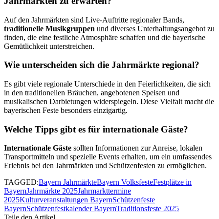
Jahrmärkten zu erwarten?
Auf den Jahrmärkten sind Live-Auftritte regionaler Bands,
traditionelle Musikgruppen
und diverses Unterhaltungsangebot zu
finden, die eine festliche Atmosphäre schaffen und die bayerische
Gemütlichkeit unterstreichen.
Wie unterscheiden sich die Jahrmärkte regional?
Es gibt viele regionale Unterschiede in den Feierlichkeiten, die sich
in den traditionellen Bräuchen, angebotenen Speisen und
musikalischen Darbietungen widerspiegeln. Diese Vielfalt macht die
bayerischen Feste besonders einzigartig.
Welche Tipps gibt es für internationale Gäste?
Internationale Gäste
sollten Informationen zur Anreise, lokalen
Transportmitteln und spezielle Events erhalten, um ein umfassendes
Erlebnis bei den Jahrmärkten und Schützenfesten zu ermöglichen.
TAGGED:
Bayern Jahrmärkte
Bayern Volksfeste
Festplätze in
Bayern
Jahrmärkte 2025
Jahrmarkttermine
2025
Kulturveranstaltungen Bayern
Schützenfeste
Bayern
Schützenfestkalender Bayern
Traditionsfeste 2025
Teile den Artikel