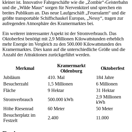
kleiner ist. Innovative Fahrgeschäfte wie die „Zombie“-Geisterbahn
und die „Wilde Maus“ sorgen für Nervenkitzel und sprechen ein
breites Publikum an. Das neue Laufgeschäft „Feueralarm“ und die
größte transportable Schiffschaukel Europas, „Nessy“, tragen zur
aufregenden Atmosphäre des Kramermarktes bei.
Ein weiterer interessanter Aspekt ist der Stromverbrauch. Das
Oktoberfest benötigt mit 2,9 Millionen Kilowattstunden erheblich
mehr Energie im Vergleich zu den 500.000 Kilowattstunden des
Kramermarktes. Dies kann auf die unterschiedliche Größe und die
Anzahl der Attraktionen zurückgeführt werden.
Kramermarkt
Merkmal
Oktoberfest
Oldenburg
Jubiläum
410. Mal
184 Jahre
Besucherzahl
1,5 Millionen
6 Millionen
Fläche
9 Hektar
31 Hektar
2,9 Millionen
Stromverbrauch
500.000 kWh
kWh
Höhe Riesenrad
60 Meter
50 Meter
Besucherplatz im
2.400
11.000
Festzelt