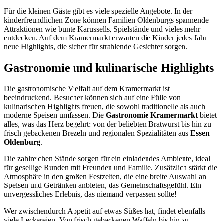
Für die kleinen Gäste gibt es viele spezielle Angebote. In der
kinderfreundlichen Zone können Familien Oldenburgs spannende
Attraktionen wie bunte Karussells, Spielstände und vieles mehr
entdecken. Auf dem Kramermarkt erwarten die Kinder jedes Jahr
neue Highlights, die sicher für strahlende Gesichter sorgen.
Gastronomie und kulinarische Highlights
Die gastronomische Vielfalt auf dem Kramermarkt ist
beeindruckend. Besucher können sich auf eine Fülle von
kulinarischen Highlights freuen, die sowohl traditionelle als auch
moderne Speisen umfassen. Die
Gastronomie Kramermarkt
bietet
alles, was das Herz begehrt: von der beliebten Bratwurst bis hin zu
frisch gebackenen Brezeln und regionalen Spezialitäten aus
Essen
Oldenburg
.
Die zahlreichen Stände sorgen für ein einladendes Ambiente, ideal
für gesellige Runden mit Freunden und Familie. Zusätzlich stärkt die
Atmosphäre in den großen Festzelten, die eine breite Auswahl an
Speisen und Getränken anbieten, das Gemeinschaftsgefühl. Ein
unvergessliches Erlebnis, das niemand verpassen sollte!
Wer zwischendurch Appetit auf etwas Süßes hat, findet ebenfalls
viele Leckereien. Von frisch gebackenen Waffeln bis hin zu