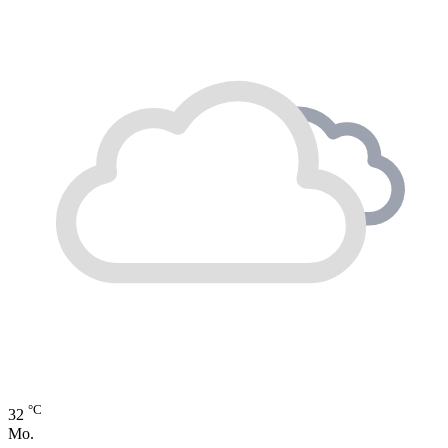
°C
32
Mo.