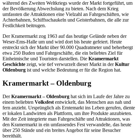
während des Zweiten Weltkriegs wurde der Markt fortgeführt, um
der Bevölkerung Abwechslung zu bieten. Nach dem Krieg
umfassten die Attraktionen eine Vielzahl an Fahrgeschäften, wie
Achterbahnen, Schiffsschaukeln und Geisterbahnen, die alle zur
Festlichkeit beitrugen.
Der Kramermarkt zog 1963 auf das heutige Gelände neben der
Weser-Ems-Halle um und wird dort bis heute gefeiert. Heute
erstreckt sich der Markt über 90.000 Quadratmeter und beherbergt
etwa 250 Buden und Fahrgeschäfte, die ein beliebtes Ziel für
Einheimische und Touristen darstellen. Die
Kramermarkt
Geschichte
zeigt, wie tief verwurzelt dieser Markt in der
Kultur
Oldenburg
ist und welche Bedeutung er für die Region hat.
Kramermarkt – Oldenburg
Der
Kramermarkt – Oldenburg
hat sich im Laufe der Jahre zu
einem beliebten
Volksfest
entwickelt, das Menschen aus nah und
fern anzieht. Ursprünglich als Erntemarkt ins Leben gerufen, diente
er lokalen Landwirten als Plattform, um ihre Produkte anzubieten.
Mit der Zeit integrierte man Fahrgeschäfte und Attraktionen, was
den Kramermarkt in ein umfassendes Fest verwandelte, das heute
über 250 Stände und ein breites Angebot für seine Besucher
bereithält.