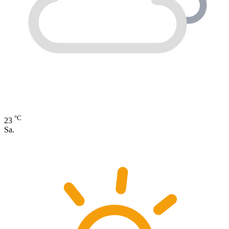
°C
23
Sa.