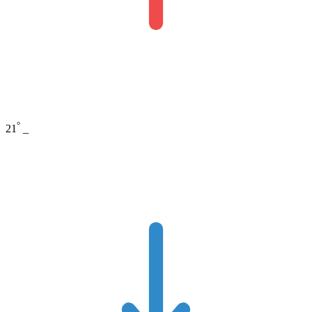
°
21
_