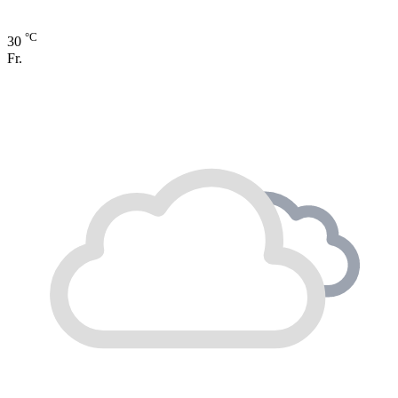
°C
30
Fr.