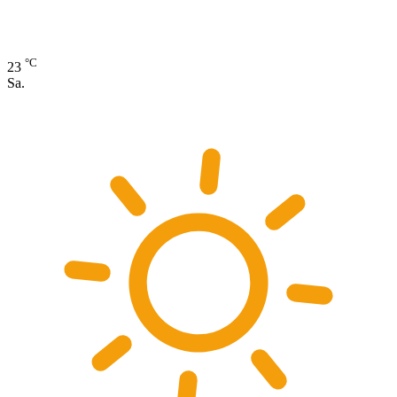
°C
23
Sa.