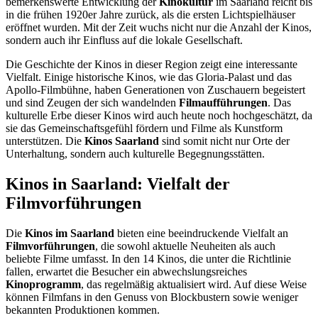
bemerkenswerte Entwicklung der
Kinokultur
im Saarland reicht bis
in die frühen 1920er Jahre zurück, als die ersten Lichtspielhäuser
eröffnet wurden. Mit der Zeit wuchs nicht nur die Anzahl der Kinos,
sondern auch ihr Einfluss auf die lokale Gesellschaft.
Die Geschichte der Kinos in dieser Region zeigt eine interessante
Vielfalt. Einige historische Kinos, wie das Gloria-Palast und das
Apollo-Filmbühne, haben Generationen von Zuschauern begeistert
und sind Zeugen der sich wandelnden
Filmaufführungen
. Das
kulturelle Erbe dieser Kinos wird auch heute noch hochgeschätzt, da
sie das Gemeinschaftsgefühl fördern und Filme als Kunstform
unterstützen. Die
Kinos Saarland
sind somit nicht nur Orte der
Unterhaltung, sondern auch kulturelle Begegnungsstätten.
Kinos in Saarland: Vielfalt der
Filmvorführungen
Die
Kinos im Saarland
bieten eine beeindruckende Vielfalt an
Filmvorführungen
, die sowohl aktuelle Neuheiten als auch
beliebte Filme umfasst. In den 14 Kinos, die unter die Richtlinie
fallen, erwartet die Besucher ein abwechslungsreiches
Kinoprogramm
, das regelmäßig aktualisiert wird. Auf diese Weise
können Filmfans in den Genuss von Blockbustern sowie weniger
bekannten Produktionen kommen.