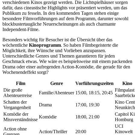
verschiedenen Kinos gezeigt werden. Die Lichtspielhäuser sorgen
dafür, dass cineastische Highlights vor präsentiert werden, um das
Publikum zu fesseln. In den kommenden Tagen stehen einige
besondere Filmvorführungen auf dem Programm, darunter sowohl
blockbustertaugliche Neuerscheinungen als auch charmante
Independent-Filme.
Besonders wichtig für Besucher ist die Übersicht über das
wöchentliche
Kinoprogramm
. So haben Filmbegeisterte die
Möglichkeit, ihre Wünsche und Vorlieben anzupassen.
Unterschiedliche Genres und Themen garantieren für jeden
Geschmack etwas. Wie wäre es beispielsweise mit einem packenden
Drama oder einer aufregenden Action-Komödie, die gerade für den
Wochenendeffekt sorgt?
Film
Genre
Vorführungszeiten
Kino
Die große
Filmpalast
Familie/Abenteuer
15:00, 18:15, 20:45
Abenteuerreise
Saarbrück
Schatten der
Kino Cent
Drama
17:00, 19:30
Vergangenheit
Neunkirc
Komödie der
Capitol K
Komödie
18:00, 21:00
Missverständnisse
Homburg
UCI
Action ohne
Action/Thriller
20:00
Kinowelt
Grenzen