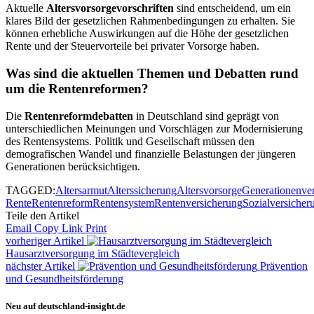
Aktuelle
Altersvorsorgevorschriften
sind entscheidend, um ein
klares Bild der gesetzlichen Rahmenbedingungen zu erhalten. Sie
können erhebliche Auswirkungen auf die Höhe der gesetzlichen
Rente und der Steuervorteile bei privater Vorsorge haben.
Was sind die aktuellen Themen und Debatten rund
um die Rentenreformen?
Die
Rentenreformdebatten
in Deutschland sind geprägt von
unterschiedlichen Meinungen und Vorschlägen zur Modernisierung
des Rentensystems. Politik und Gesellschaft müssen den
demografischen Wandel und finanzielle Belastungen der jüngeren
Generationen berücksichtigen.
TAGGED:
Altersarmut
Alterssicherung
Altersvorsorge
Generationenver
Rente
Rentenreform
Rentensystem
Rentenversicherung
Sozialversicher
Teile den Artikel
Email
Copy Link
Print
vorheriger Artikel
Hausarztversorgung im Städtevergleich
nächster Artikel
Prävention
und Gesundheitsförderung
Neu auf deutschland-insight.de