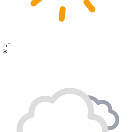
°C
25
So.