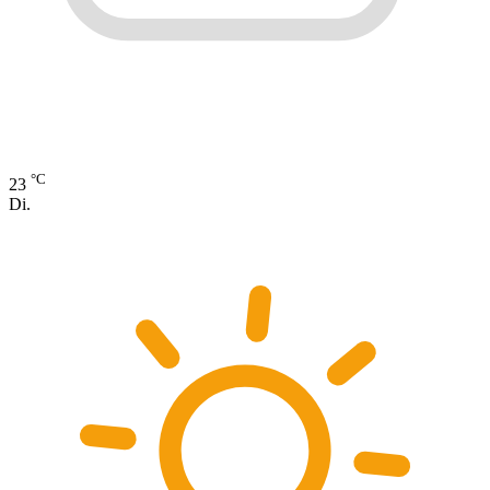
°C
23
Di.