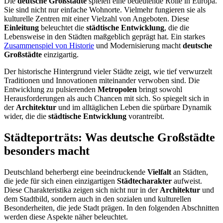
Die
deutsche Großstädte
spielen eine bedeutende Rolle in Europa.
Sie sind nicht nur einfache Wohnorte. Vielmehr fungieren sie als
kulturelle Zentren mit einer Vielzahl von Angeboten. Diese
Einleitung
beleuchtet die
städtische Entwicklung
, die die
Lebensweise in den Städten maßgeblich geprägt hat. Ein starkes
Zusammenspiel von Historie
und Modernisierung macht
deutsche
Großstädte
einzigartig.
Der historische Hintergrund vieler Städte zeigt, wie tief verwurzelt
Traditionen und Innovationen miteinander verwoben sind. Die
Entwicklung zu pulsierenden
Metropolen
bringt sowohl
Herausforderungen als auch Chancen mit sich. So spiegelt sich in
der
Architektur
und im alltäglichen Leben die spürbare Dynamik
wider, die die
städtische Entwicklung
vorantreibt.
Städteporträts: Was deutsche Großstädte
besonders macht
Deutschland beherbergt eine beeindruckende
Vielfalt
an Städten,
die jede für sich einen einzigartigen
Städtecharakter
aufweist.
Diese Charakteristika zeigen sich nicht nur in der
Architektur
und
dem Stadtbild, sondern auch in den sozialen und kulturellen
Besonderheiten, die jede Stadt prägen. In den folgenden Abschnitten
werden diese Aspekte näher beleuchtet.