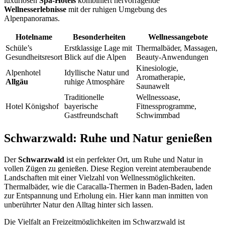
luxuriösen
Spa-Hotels
kombiniert hervorragende
Wellnesserlebnisse
mit der ruhigen Umgebung des
Alpenpanoramas.
Hotelname
Besonderheiten
Wellnessangebote
Schüle’s
Erstklassige Lage mit
Thermalbäder, Massagen,
Gesundheitsresort
Blick auf die Alpen
Beauty-Anwendungen
Kinesiologie,
Alpenhotel
Idyllische Natur und
Aromatherapie,
Allgäu
ruhige Atmosphäre
Saunawelt
Traditionelle
Wellnessoase,
Hotel Königshof
bayerische
Fitnessprogramme,
Gastfreundschaft
Schwimmbad
Schwarzwald: Ruhe und Natur genießen
Der
Schwarzwald
ist ein perfekter Ort, um Ruhe und Natur in
vollen Zügen zu genießen. Diese Region vereint atemberaubende
Landschaften mit einer Vielzahl von Wellnessmöglichkeiten.
Thermalbäder, wie die Caracalla-Thermen in Baden-Baden, laden
zur Entspannung und Erholung ein. Hier kann man inmitten von
unberührter Natur den Alltag hinter sich lassen.
Die Vielfalt an Freizeitmöglichkeiten im Schwarzwald ist