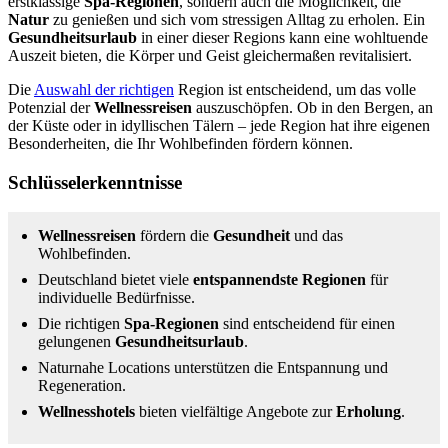
erstklassige
Spa-Regionen
, sondern auch die Möglichkeit, die
Natur
zu genießen und sich vom stressigen Alltag zu erholen. Ein
Gesundheitsurlaub
in einer dieser Regions kann eine wohltuende
Auszeit bieten, die Körper und Geist gleichermaßen revitalisiert.
Die
Auswahl der richtigen
Region ist entscheidend, um das volle
Potenzial der
Wellnessreisen
auszuschöpfen. Ob in den Bergen, an
der Küste oder in idyllischen Tälern – jede Region hat ihre eigenen
Besonderheiten, die Ihr Wohlbefinden fördern können.
Schlüsselerkenntnisse
Wellnessreisen
fördern die
Gesundheit
und das
Wohlbefinden.
Deutschland bietet viele
entspannendste Regionen
für
individuelle Bedürfnisse.
Die richtigen
Spa-Regionen
sind entscheidend für einen
gelungenen
Gesundheitsurlaub
.
Naturnahe Locations unterstützen die Entspannung und
Regeneration.
Wellnesshotels
bieten vielfältige Angebote zur
Erholung
.