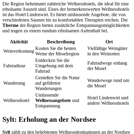
Die Region beheimatet zahlreiche Wellnesshotels, die ideal für eine
erholsame Auszeit sind. Eines der bemerkenswerten Wellnesshotels
ist das Hotel Lindenwirt. Es bietet umfassende Angebote, die von
verschiedenen Saunen bis zu komfortablen Therapien reichen. Die
Therme
der Region bieten zusätzliche Entspannungsmöglichkeiten
und tragen zu einem rundum erholsamen Aufenthalt bei.
Aktivität
Beschreibung
Ort
Kosten Sie die besten
Vielfältige Weingüter
Weinverkostung
Weine der Moselregion
in den Weinorten
Entdecken Sie die
Fahrradwege entlang
Fahrradtour
Umgebung mit dem
der Mosel
Fahrrad
Genießen Sie die Natur
Wanderwege rund um
Wanderung
auf geführten
die Mosel
Wanderungen
Umfassende
Hotel Lindenwirt und
Wellnesshotel
Wellnessangebote
und
andere Wellnesshotels
Entspannung
Sylt: Erholung an der Nordsee
Sylt
zählt zu den beliebtesten Wellnessdestinationen an der Nordsee