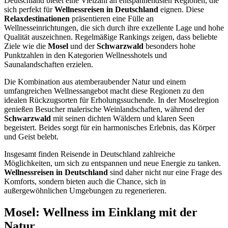
Deutschland bietet eine Vielzahl an entspannendsten Regionen, die
sich perfekt für
Wellnessreisen in Deutschland
eignen. Diese
Relaxdestinationen
präsentieren eine Fülle an
Wellnesseinrichtungen, die sich durch ihre exzellente Lage und hohe
Qualität auszeichnen. Regelmäßige Rankings zeigen, dass beliebte
Ziele wie die
Mosel
und der
Schwarzwald
besonders hohe
Punktzahlen in den Kategorien Wellnesshotels und
Saunalandschaften erzielen.
Die Kombination aus atemberaubender Natur und einem
umfangreichen Wellnessangebot macht diese Regionen zu den
idealen Rückzugsorten für Erholungssuchende. In der Moselregion
genießen Besucher malerische Weinlandschaften, während der
Schwarzwald
mit seinen dichten Wäldern und klaren Seen
begeistert. Beides sorgt für ein harmonisches Erlebnis, das Körper
und Geist belebt.
Insgesamt finden Reisende in Deutschland zahlreiche
Möglichkeiten, um sich zu entspannen und neue Energie zu tanken.
Wellnessreisen in Deutschland
sind daher nicht nur eine Frage des
Komforts, sondern bieten auch die Chance, sich in
außergewöhnlichen Umgebungen zu regenerieren.
Mosel: Wellness im Einklang mit der
Natur