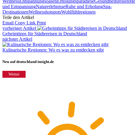
Wellness
Entspannungsoasen
Erholungsparadiese
Gesundheitsreisen
Me
und Entspannung
Naturerlebnisse
Ruhe und Erholung
Spa-
Destinationen
Wellnesshotspots
Wohlfühlregionen
Teile den Artikel
Email
Copy Link
Print
vorheriger Artikel
Geheimtipps für Städtereisen in Deutschland
nächster Artikel
Kulinarische Regionen: Wo es was zu entdecken gibt
Neu auf deutschland-insight.de
Wetter